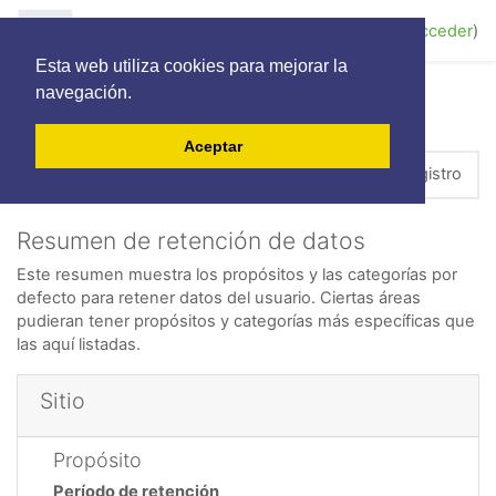
Salta al contenido principal
Panel lateral
Usted no se ha identificado. (
Acceder
)
Esta web utiliza cookies para mejorar la
navegación.
Salut i Treball
Aceptar
Página Principal
Resumen de configuración del registro
Resumen de retención de datos
Este resumen muestra los propósitos y las categorías por
defecto para retener datos del usuario. Ciertas áreas
pudieran tener propósitos y categorías más específicas que
las aquí listadas.
Sitio
Propósito
Período de retención